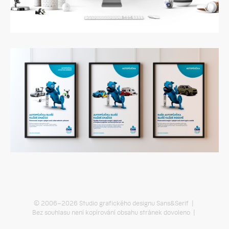
© 2006–2026 Studio grafického designu Sans&Serif |
Bez souhlasu není kopírování obsahu stránek dovoleno |
Pravidla používání cookies
|
Právní ujednání