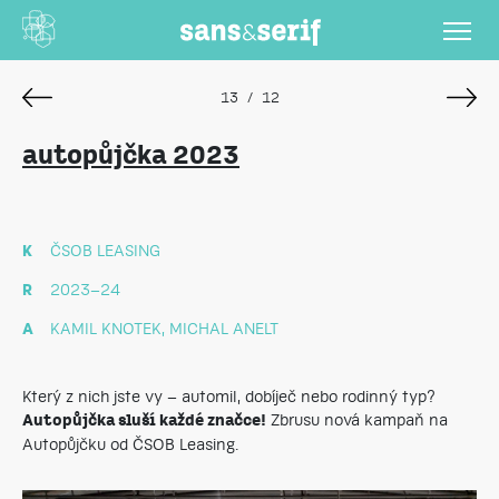
13
/
12
autopůjčka 2023
K
ČSOB LEASING
R
2023–24
A
KAMIL KNOTEK, MICHAL ANELT
Který z nich jste vy – automil, dobíječ nebo rodinný typ?
Zbrusu nová kampaň na
Autopůjčka sluší každé značce!
Autopůjčku od ČSOB Leasing.