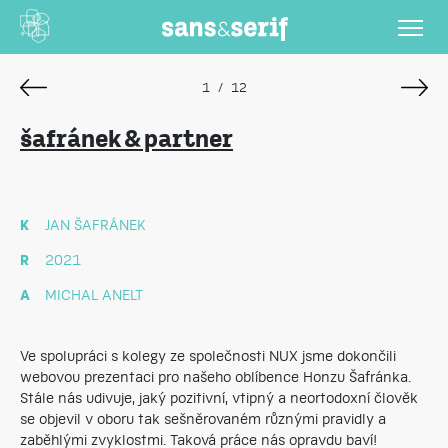
1
/
12
šafránek & partner
K
JAN ŠAFRÁNEK
R
2021
A
MICHAL ANELT
Ve spolupráci s kolegy ze společnosti NUX jsme dokončili
webovou prezentaci pro našeho oblíbence Honzu Šafránka.
Stále nás udivuje, jaký pozitivní, vtipný a neortodoxní člověk
se objevil v oboru tak sešněrovaném různými pravidly a
zaběhlými zvyklostmi. Taková práce nás opravdu baví!