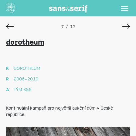
7
/
12
dorotheum
K
DOROTHEUM
R
2006–2019
A
TÝM S&S
Kontinuální kampaň pro největší aukční dům v České
republice.