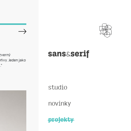
zverný
ivy. Jeden jako
."
studio
novinky
projekty