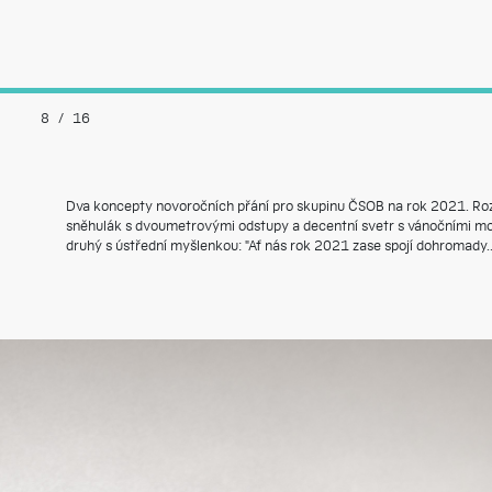
8
/
16
Dva koncepty novoročních přání pro skupinu ČSOB na rok 2021. Ro
sněhulák s dvoumetrovými odstupy a decentní svetr s vánočními mot
druhý s ústřední myšlenkou: "Ať nás rok 2021 zase spojí dohromady..