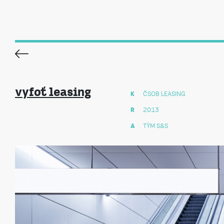
vyfoť leasing
K
ČSOB LEASING
R
2013
A
TÝM S&S