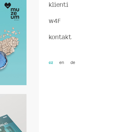
klienti
w4F
kontakt
en
de
cz