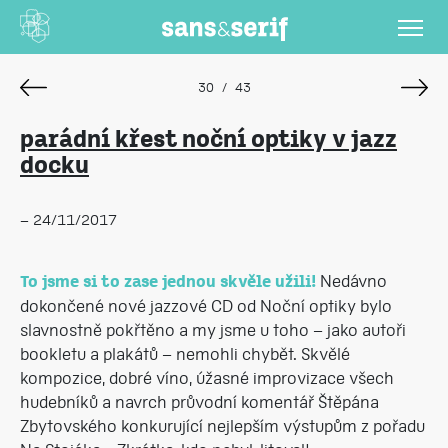
30
/
43
parádní křest noční optiky v jazz
docku
– 24/11/2017
Nedávno
To jsme si to zase jednou skvěle užili!
dokončené nové jazzové CD od Noční optiky bylo
slavnostně pokřtěno a my jsme u toho – jako autoři
bookletu a plakátů – nemohli chybět. Skvělé
kompozice, dobré víno, úžasné improvizace všech
hudebníků a navrch průvodní komentář Štěpána
Zbytovského konkurující nejlepším výstupům z pořadu