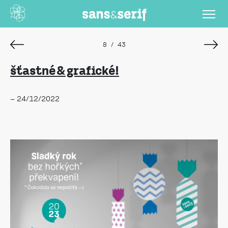
8
/
43
šťastné & grafické!
– 24/12/2022