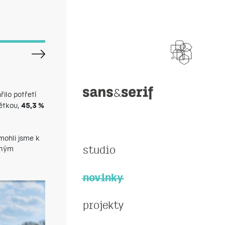
ilo potřetí
pětkou,
45,3 %
mohli jsme k
čným
studio
novinky
projekty