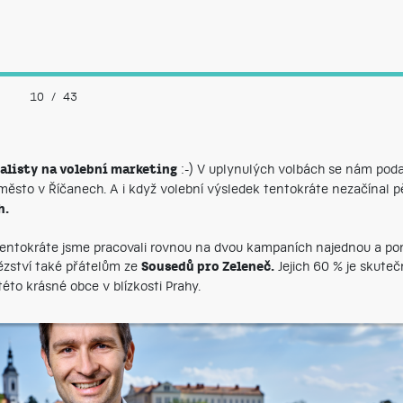
10
/
43
:-) V uplynulých volbách se nám podař
alisty na volební marketing
město v Říčanech. A i když volební výsledek tentokráte nezačínal 
h.
tentokráte jsme pracovali rovnou na dvou kampaních najednou a po
ězství také přátelům ze
Jejich 60 % je skute
Sousedů pro Zeleneč.
této krásné obce v blízkosti Prahy.