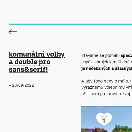
komunální volby
Stáváme se pomalu
speci
a double pro
uspět s projektem Klidné 
sans&serif!
je nečekaných a úžasnýc
A aby toho nebylo málo, 
– 26/09/2022
výraznému volebnímu vít
příslibem pro nový rozvoj 