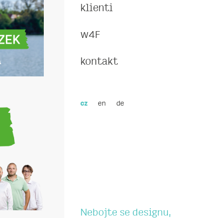
klienti
w4F
kontakt
en
de
cz
Nebojte se designu,